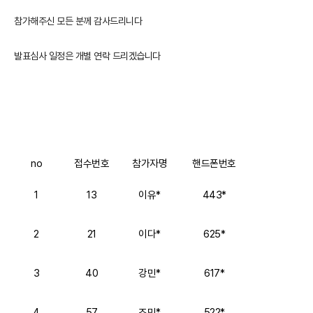
참가해주신 모든 분께 감사드리니다
발표심사 일정은 개별 연락 드리겠습니다
no
접수번호
참가자명
핸드폰번호
1
13
이유*
443*
2
21
이다*
625*
3
40
강민*
617*
4
57
조민*
522*