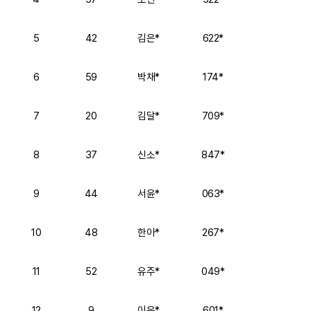
5
42
김은*
622*
6
59
박채*
174*
7
20
김달*
709*
8
37
신소*
847*
9
44
서윤*
063*
10
48
한아*
267*
11
52
유주*
049*
12
9
이은*
601*