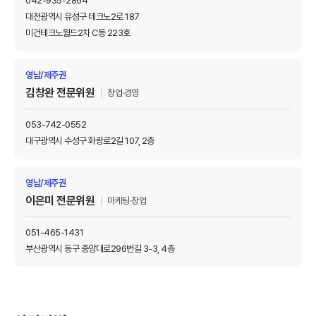
042-935-2864
대전광역시 유성구 테크노2로 187
미건테크노월드2차 C동 223호
영남/제주권
김창완 전문위원
창업·경영
053-742-0552
대구광역시 수성구 화랑로2길 107, 2층
영남/제주권
이은미 전문위원
마케팅·창업
051-465-1431
부산광역시 동구 중앙대로296번길 3-3, 4층